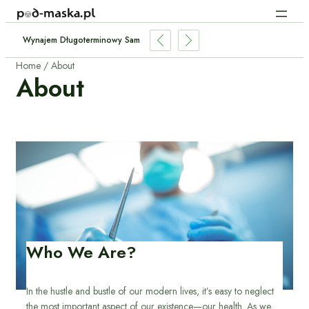
Jak Sprawdzić Historię Serwisową Używanego Samochodu W ASO?
Home
About
About
Who We Are?
In the hustle and bustle of our modern lives, it’s easy to neglect
the most important aspect of our existence—our health. As we