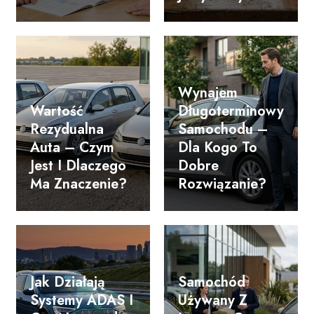
Wynajem
Wartość
Długoterminowy
Rezydualna
Samochodu –
Auta – Czym
Dla Kogo To
Jest I Dlaczego
Dobre
Ma Znaczenie?
Rozwiązanie?
Jak Działają
Samochód
Systemy ADAS I
Używany Z