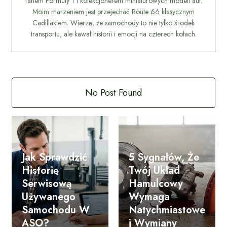
fanem Formuły 1 i kolekcjonerem miniaturowych modeli aut.
Moim marzeniem jest przejechać Route 66 klasycznym
Cadillakiem. Wierzę, że samochody to nie tylko środek
transportu, ale kawał historii i emocji na czterech kołach.
No Post Found
Jak Sprawdzić
5 Sygnałów, Że
Historię
Twój Układ
Serwisową
Hamulcowy
Używanego
Wymaga
Samochodu W
Natychmiastowe
ASO?
J Wymiany