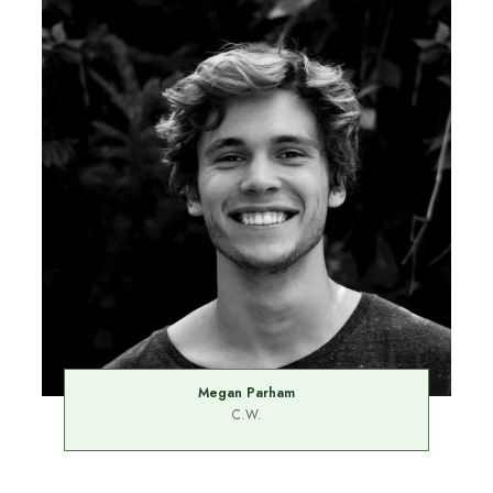
Megan Parham
C.W.