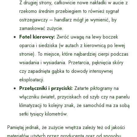
Z drugiej strony, całkowicie nowe nakładki w aucie z
rzekomo średnim przebiegiem to również sygnał
ostrzegawczy – handlarz mógł je wymienić, by
zamaskować zużycie.
Fotel kierowcy:
Zwróć uwagę na lewy boczek
oparcia i siedziska (w autach z kierownicą po lewej
stronie). To miejsce, które najbardziej cierpi podczas
wsiadania i wysiadania. Przetarcia, pęknięcia skóry
czy zapadnięta gąbka to dowody intensywnej
eksploatacji.
Przełączniki i przyciski:
Zatarte piktogramy na
włączniku świateł, przyciskach od szyb czy na panelu
klimatyzacji to kolejny znak, że samochód ma za sobą
setki tysięcy kilometrów.
Pamiętaj jednak, że zużycie wnętrza zależy też od jakości
materiałów użytych przez producenta oraz od sposobu