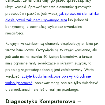
oznaczać, że handlarz umył go przed sprzedażą, aby
ukryć wycieki. Sprawdź też stan elementów gumowych,
przewodów i pasków. Jeśli wiesz,
jak sprawdzić stan silnika
diesla przed zakupem używanego auta
lub jednostki
benzynowej, z pewnością wyłapiesz ewentualne
nieścisłości.
Kolejnym wskaźnikiem są elementy eksploatacyjne, takie jak
tarcze hamulcowe. Oczywiście są to części wymienne, ale
jeśli auto ma na liczniku 40 tysięcy kilometrów, a tarcze
mają ogromne ranty świadczące o skrajnym zużyciu, to
przebieg najprawdopodobniej jest zafałszowany. Warto
wiedzieć,
zużyte klocki hamulcowe objawy których nie
wolno ignorować
, ponieważ mogą one nie tylko świadczyć
o zaniedbaniach, ale też o realnym przebiegu.
Diagnostyka Komputerowa –