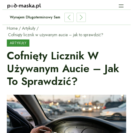
torię Serwisową Używanego Samochodu W ASO?
Home
Artykuły
Cofnięty licznik w używanym aucie – jak to sprawdzić?
ARTYKUŁY
Cofnięty Licznik W
Używanym Aucie – Jak
To Sprawdzić?