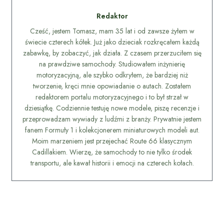
Redaktor
Cześć, jestem Tomasz, mam 35 lat i od zawsze żyłem w
świecie czterech kółek. Już jako dzieciak rozkręcałem każdą
zabawkę, by zobaczyć, jak działa. Z czasem przerzuciłem się
na prawdziwe samochody. Studiowałem inżynierię
motoryzacyjną, ale szybko odkryłem, że bardziej niż
tworzenie, kręci mnie opowiadanie o autach. Zostałem
redaktorem portalu motoryzacyjnego i to był strzał w
dziesiątkę. Codziennie testuję nowe modele, piszę recenzje i
przeprowadzam wywiady z ludźmi z branży. Prywatnie jestem
fanem Formuły 1 i kolekcjonerem miniaturowych modeli aut.
Moim marzeniem jest przejechać Route 66 klasycznym
Cadillakiem. Wierzę, że samochody to nie tylko środek
transportu, ale kawał historii i emocji na czterech kołach.