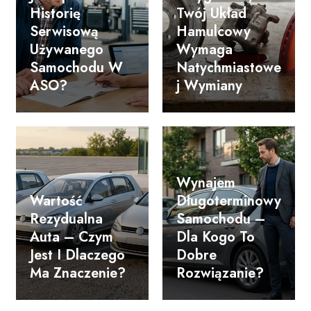
Historię
Twój Układ
Serwisową
Hamulcowy
Używanego
Wymaga
Samochodu W
Natychmiastowe
ASO?
J Wymiany
Wynajem
Wartość
Długoterminowy
Rezydualna
Samochodu –
Auta – Czym
Dla Kogo To
Jest I Dlaczego
Dobre
Ma Znaczenie?
Rozwiązanie?