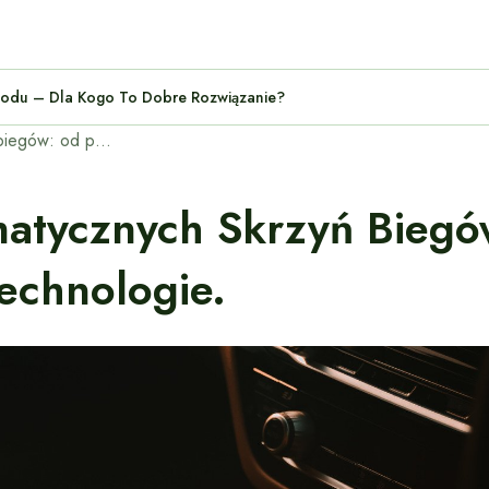
amochodu – Dla Kogo To Dobre Rozwiązanie?
Historia rozwoju automatycznych skrzyń biegów: od pierwszych modeli po najnowsze technologie.
matycznych Skrzyń Biegó
echnologie.