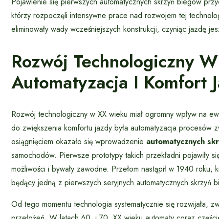
Pojawienie się pierwszych automatycznych skrzyń biegów pr
którzy rozpoczęli intensywne prace nad rozwojem tej technolog
eliminowały wady wcześniejszych konstrukcji, czyniąc jazdę jesz
Rozwój Technologiczny 
Automatyzacja I Komfort 
Rozwój technologiczny w XX wieku miał ogromny wpływ na ewo
do zwiększenia komfortu jazdy była automatyzacja procesów 
osiągnięciem okazało się wprowadzenie
automatycznych sk
samochodów. Pierwsze prototypy takich przekładni pojawiły si
możliwości i bywały zawodne. Przełom nastąpił w 1940 roku, 
będący jedną z pierwszych seryjnych automatycznych skrzyń b
Od tego momentu technologia systematycznie się rozwijała, z
przełożeń. W latach 60. i 70. XX wieku automaty coraz częściej