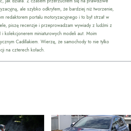
, jak działa. Z czasem przerzuciłem się na prawdziwe
zacyjną, ale szybko odkryłem, że bardziej niż tworzenie,
m redaktorem portalu motoryzacyjnego i to był strzał w
ele, piszę recenzje i przeprowadzam wywiady z ludźmi z
1 i kolekcjonerem miniaturowych modeli aut. Moim
ycznym Cadillakiem. Wierzę, że samochody to nie tylko
ocji na czterech kołach.