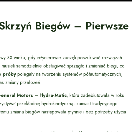
 Skrzyń Biegów – Pierwsze
owy XX wieku, gdy inżynierowie zaczęli poszukiwać rozwiązań
usieli samodzielnie obsługiwać sprzęgło i zmieniać biegi, co
e próby
polegały na tworzeniu systemów półautomatycznych,
as zmiany przełożeń.
General Motors – Hydra-Matic
, która zadebiutowała w roku
ystywał przekładnię hydrokinetyczną, zamiast tradycyjnego
 temu zmiana biegów następowała płynnie i bez potrzeby użycia