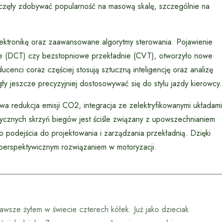
zaczęły zdobywać popularność na masową skalę, szczególnie na
lektronikę oraz zaawansowane algorytmy sterowania. Pojawienie
łowe (DCT) czy bezstopniowe przekładnie (CVT), otworzyło nowe
ucenci coraz częściej stosują sztuczną inteligencję oraz analizę
y jeszcze precyzyjniej dostosowywać się do stylu jazdy kierowcy.
wa redukcja emisji CO2, integracja ze zelektryfikowanymi układami
cznych skrzyń biegów jest ściśle związany z upowszechnianiem
odejścia do projektowania i zarządzania przekładnią. Dzięki
perspektywicznym rozwiązaniem w motoryzacji.
awsze żyłem w świecie czterech kółek. Już jako dzieciak