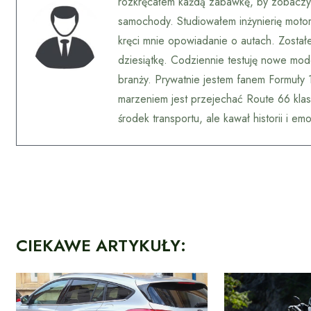
rozkręcałem każdą zabawkę, by zobaczyć
samochody. Studiowałem inżynierię motory
kręci mnie opowiadanie o autach. Zostałe
dziesiątkę. Codziennie testuję nowe mod
branży. Prywatnie jestem fanem Formuły 
marzeniem jest przejechać Route 66 klas
środek transportu, ale kawał historii i em
CIEKAWE ARTYKUŁY: