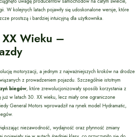
zyciągnęło uwagę producentów samochodów na całym świecie,
ii. W kolejnych latach pojawiły się udoskonalone wersje, które
cze prostszą i bardziej intuicyjną dla użytkownika.
W XX Wieku –
Jazdy
lucję motoryzacji, a jednym z najważniejszych kroków na drodze
związanych z prowadzeniem pojazdu. Szczególnie istotnym
rzyń biegów
, które zrewolucjonizowały sposób korzystania z
ę już w latach 30. XX wieku, lecz miały one ograniczone
kiedy General Motors wprowadził na rynek model Hydramatic,
iegów.
większając niezawodność, wydajność oraz płynność zmiany
 pojawiały się w autach średniej klasy, co przyczyniło się do