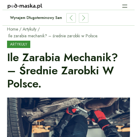
storię Serwisową Używanego Samochodu W ASO?
Home
Artykuły
Ile zarabia mechanik? – średnie zarobki w Polsce.
ARTYKUŁY
Ile Zarabia Mechanik?
– Średnie Zarobki W
Polsce.