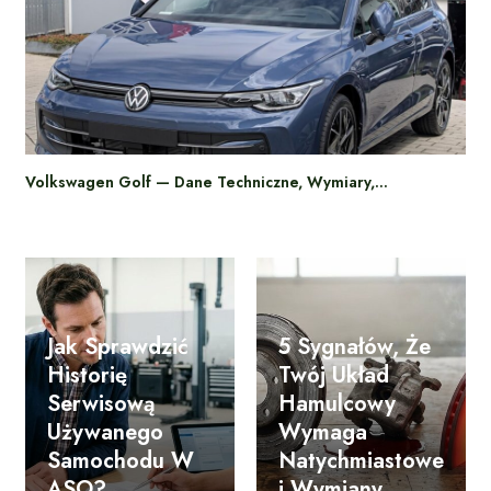
Volkswagen Golf — Dane Techniczne, Wymiary,…
Jak Sprawdzić
5 Sygnałów, Że
Historię
Twój Układ
Serwisową
Hamulcowy
Używanego
Wymaga
Samochodu W
Natychmiastowe
ASO?
J Wymiany