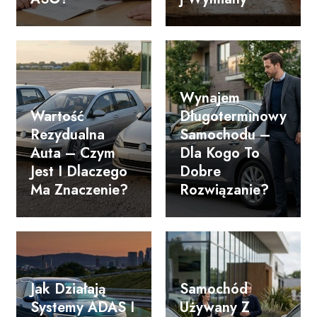
Wynajem
Wartość
Długoterminowy
Rezydualna
Samochodu –
Auta – Czym
Dla Kogo To
Jest I Dlaczego
Dobre
Ma Znaczenie?
Rozwiązanie?
Jak Działają
Samochód
Systemy ADAS I
Używany Z