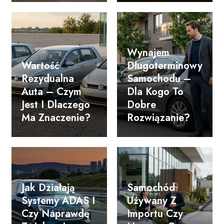
Wynajem
Wartość
Długoterminowy
Rezydualna
Samochodu –
Auta – Czym
Dla Kogo To
Jest I Dlaczego
Dobre
Ma Znaczenie?
Rozwiązanie?
Jak Działają
Samochód
Systemy ADAS I
Używany Z
Czy Naprawdę
Importu Czy