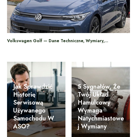
Volkswagen Golf — Dane Techniczne, Wymiary,…
Jak Sprawdzić
5 Sygnałów, Że
Historię
Twój Układ
Serwisową
Hamulcowy
Używanego
Wymaga
Samochodu W
Natychmiastowe
ASO?
J Wymiany