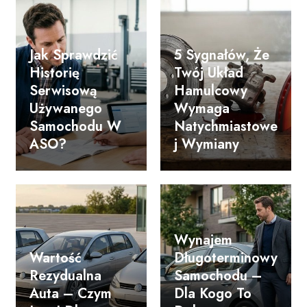
Jak Sprawdzić
5 Sygnałów, Że
Historię
Twój Układ
Serwisową
Hamulcowy
Używanego
Wymaga
Samochodu W
Natychmiastowe
ASO?
J Wymiany
Wynajem
Wartość
Długoterminowy
Rezydualna
Samochodu –
Auta – Czym
Dla Kogo To