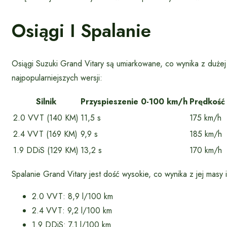
Osiągi I Spalanie
Osiągi Suzuki Grand Vitary są umiarkowane, co wynika z duże
najpopularniejszych wersji:
Silnik
Przyspieszenie 0-100 km/h
Prędkość
2.0 VVT (140 KM)
11,5 s
175 km/h
2.4 VVT (169 KM)
9,9 s
185 km/h
1.9 DDiS (129 KM)
13,2 s
170 km/h
Spalanie Grand Vitary jest dość wysokie, co wynika z jej mas
2.0 VVT: 8,9 l/100 km
2.4 VVT: 9,2 l/100 km
1.9 DDiS: 7,1 l/100 km