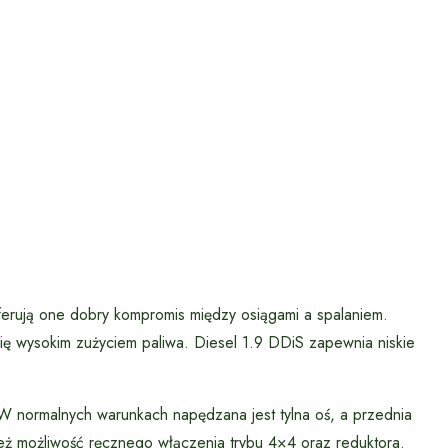
ferują one dobry kompromis między osiągami a spalaniem.
się wysokim zużyciem paliwa. Diesel 1.9 DDiS zapewnia niskie
 normalnych warunkach napędzana jest tylna oś, a przednia
też możliwość ręcznego włączenia trybu 4×4 oraz reduktora.