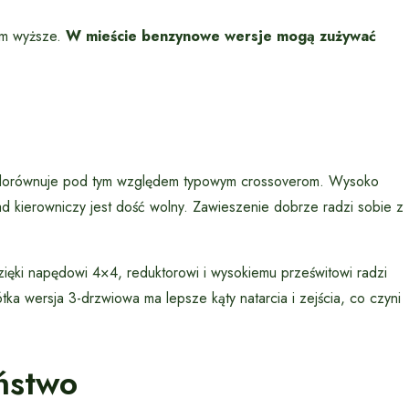
km wyższe.
W mieście benzynowe wersje mogą zużywać
nie dorównuje pod tym względem typowym crossoverom. Wysoko
 kierowniczy jest dość wolny. Zawieszenie dobrze radzi sobie z
zięki napędowi 4×4, reduktorowi i wysokiemu prześwitowi radzi
tka wersja 3-drzwiowa ma lepsze kąty natarcia i zejścia, co czyni
ństwo