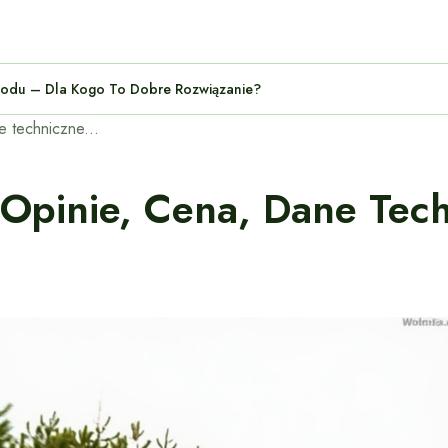
amochodu – Dla Kogo To Dobre Rozwiązanie?
Suzuki Grand Vitara – opinie, cena, dane techniczne, wymiary, spalanie, osiągi
 Opinie, Cena, Dane Tec