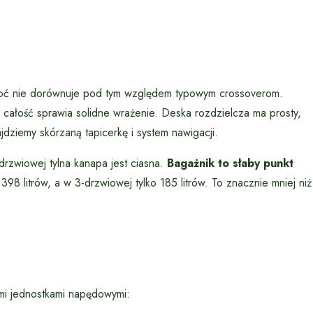
 choć nie dorównuje pod tym względem typowym crossoverom.
e całość sprawia solidne wrażenie. Deska rozdzielcza ma prosty,
ziemy skórzaną tapicerkę i system nawigacji.
drzwiowej tylna kanapa jest ciasna.
Bagażnik to słaby punkt
8 litrów, a w 3-drzwiowej tylko 185 litrów. To znacznie mniej niż
ymi jednostkami napędowymi: