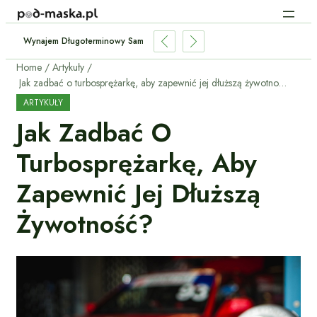
torię Serwisową Używanego Samochodu W ASO?
Home
Artykuły
Jak zadbać o turbosprężarkę, aby zapewnić jej dłuższą żywotność?
ARTYKUŁY
Jak Zadbać O
Turbosprężarkę, Aby
Zapewnić Jej Dłuższą
Żywotność?