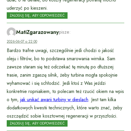
uderzyć po kieszeni.
ZALOGUJ SIĘ, ABY ODPOWIEDZIEĆ
MatiZgarazowany
pisze:
2026-06-07 o 22:00
Bardzo trafne uwagi, szczególnie jeśli chodzi o jakość
oleju i filtrów, bo to podstawa smarowania wirnika. Sam
zawsze staram się też odczekać tę minutę po dłuższej
trasie, zanim zgaszę silnik, żeby turbina mogła spokojnie
wyhamować i się schłodzić. Jeśli ktoś z Was jeździ
konkretnie ropniakiem, to polecam też rzucić okiem na wpis
o tym,
jak unikać awarii turbiny w dieslach
. Jest tam kilka
dodatkowych kwestii technicznych, które warto znać, żeby
oszczędzić sobie kosztownej regeneracji w przyszłości.
ZALOGUJ SIĘ, ABY ODPOWIEDZIEĆ