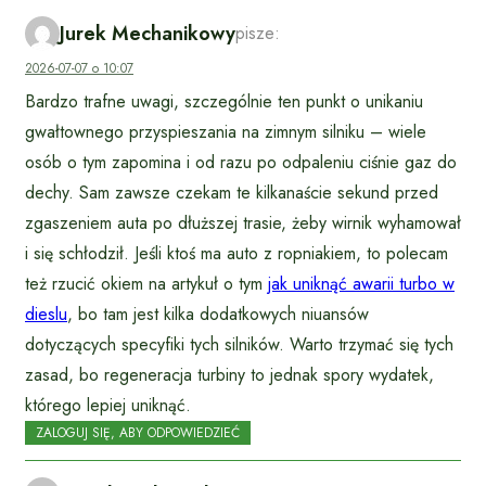
Jurek Mechanikowy
pisze:
2026-07-07 o 10:07
Bardzo trafne uwagi, szczególnie ten punkt o unikaniu
gwałtownego przyspieszania na zimnym silniku – wiele
osób o tym zapomina i od razu po odpaleniu ciśnie gaz do
dechy. Sam zawsze czekam te kilkanaście sekund przed
zgaszeniem auta po dłuższej trasie, żeby wirnik wyhamował
i się schłodził. Jeśli ktoś ma auto z ropniakiem, to polecam
też rzucić okiem na artykuł o tym
jak uniknąć awarii turbo w
dieslu
, bo tam jest kilka dodatkowych niuansów
dotyczących specyfiki tych silników. Warto trzymać się tych
zasad, bo regeneracja turbiny to jednak spory wydatek,
którego lepiej uniknąć.
ZALOGUJ SIĘ, ABY ODPOWIEDZIEĆ