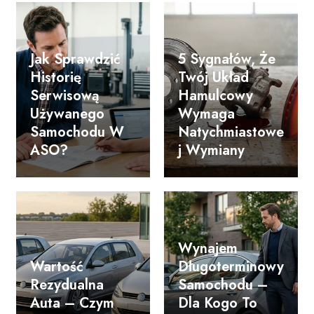
Jak Sprawdzić
5 Sygnałów, Że
Historię
Twój Układ
Serwisową
Hamulcowy
Używanego
Wymaga
Samochodu W
Natychmiastowe
ASO?
J Wymiany
Wynajem
Wartość
Długoterminowy
Rezydualna
Samochodu –
Auta – Czym
Dla Kogo To