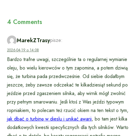
4 Comments
MarekZTrasy
pisze:
2026-04-19 o 14:08
Bardzo trafne uwagi, szczególnie ta o regularnej wymianie
oleju, bo wielu kierowców o tym zapomina, a potem dziwią
się, że turbina pada przedwcześnie. Od siebie dodałbym
jeszcze, żeby zawsze odczekać te kilkadziesiąt sekund po
jeździe przed zgaszeniem silnika, aby wirnik mógł zwolnić
przy pełnym smarowaniu. Jeśli ktoś z Was jeździ typowym
ropniakiem, to polecam też rzucić okiem na ten tekst o tym,
jak dbać o turbinę w dieslu i unikać awarii
, bo tam jest kilka
dodatkowych kwestii specyficznych dla tych silników. Warto
dbać o te detale, bo koszty regeneracji potrafią mocno