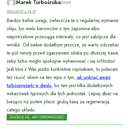
Marek Turbośruba
pisze:
2026-07-07 o 14:57
Bardzo trafne uwagi, zwłaszcza ta o regularnej wymianie
oleju, bo wielu kierowców o tym zapomina albo
niepotrzebnie przeciąga interwały, co jest zabójcze dla
wirnika. Od siebie dodałbym jeszcze, że warto odczekać
te pół minuty przed zgaszeniem silnika po dłuższej trasie,
żeby turbo mogło spokojnie wyhamować i się schłodzić.
Jeśli ktoś z Was jeździ konkretnie ropniakiem, to polecam
też rzucić okiem na ten wpis o tym,
jak uniknąć awarii
turbosprężarki w dieslu
, bo tam jest kilka dodatkowych
wskazówek typowych dla tych jednostek. Lepiej dbać na
bieżąco niż potem płacić grubą kasę za regenerację
całego układu.
ZALOGUJ SIĘ, ABY ODPOWIEDZIEĆ