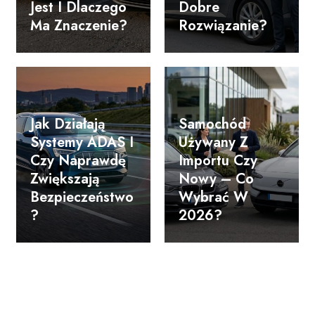
Jest I Dlaczego
Dobre
Ma Znaczenie?
Rozwiązanie?
Jak Działają
Samochód
Systemy ADAS I
Używany Z
Czy Naprawdę
Importu Czy
Zwiększają
Nowy – Co
Bezpieczeństwo
Wybrać W
?
2026?