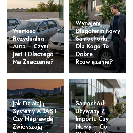
Wynajem
Wartość
Długoterminowy
Rezydualna
Samochodu –
Auta – Czym
Dla Kogo To
Jest I Dlaczego
Dobre
Ma Znaczenie?
Rozwiązanie?
Jak Działają
Samochód
Systemy ADAS I
Używany Z
Czy Naprawdę
Importu Czy
Zwiększają
Nowy – Co