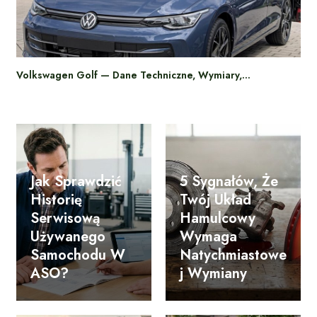
Volkswagen Golf — Dane Techniczne, Wymiary,…
Jak Sprawdzić
5 Sygnałów, Że
Historię
Twój Układ
Serwisową
Hamulcowy
Używanego
Wymaga
Samochodu W
Natychmiastowe
ASO?
J Wymiany