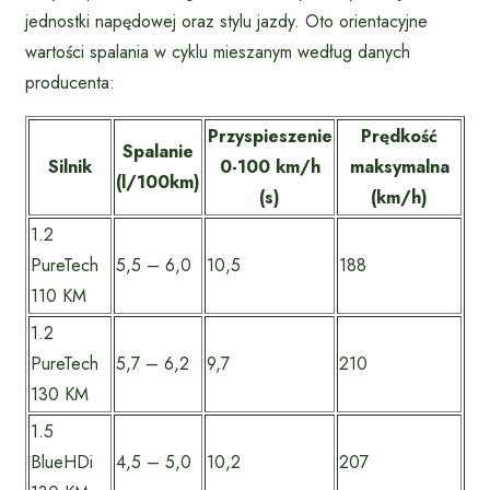
jednostki napędowej oraz stylu jazdy. Oto orientacyjne
wartości spalania w cyklu mieszanym według danych
producenta:
Przyspieszenie
Prędkość
Spalanie
Silnik
0-100 km/h
maksymalna
(l/100km)
(s)
(km/h)
1.2
PureTech
5,5 – 6,0
10,5
188
110 KM
1.2
PureTech
5,7 – 6,2
9,7
210
130 KM
1.5
BlueHDi
4,5 – 5,0
10,2
207