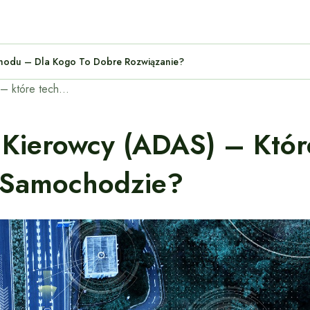
amochodu – Dla Kogo To Dobre Rozwiązanie?
Systemy wspomagania kierowcy (ADAS) – które technologie warto mieć w nowoczesnym samochodzie?
Kierowcy (ADAS) – Któr
Samochodzie?