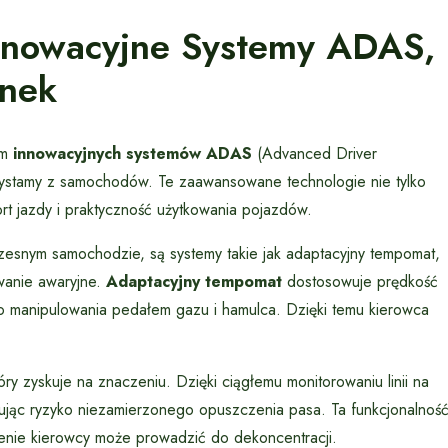
Innowacyjne Systemy ADAS,
ynek
em
innowacyjnych systemów ADAS
(Advanced Driver
orzystamy z samochodów. Te zaawansowane technologie nie tylko
t jazdy i praktyczność użytkowania pojazdów.
zesnym samochodzie, są systemy takie jak adaptacyjny tempomat,
wanie awaryjne.
Adaptacyjny tempomat
dostosowuje prędkość
o manipulowania pedałem gazu i hamulca. Dzięki temu kierowca
óry zyskuje na znaczeniu. Dzięki ciągłemu monitorowaniu linii na
zując ryzyko niezamierzonego opuszczenia pasa. Ta funkcjonalnoś
zenie kierowcy może prowadzić do dekoncentracji.