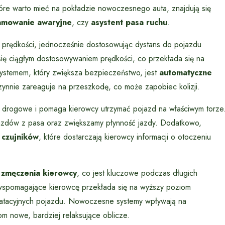
tóre warto mieć na pokładzie nowoczesnego auta, znajdują się
amowanie awaryjne
, czy
asystent pasa ruchu
.
j prędkości, jednocześnie dostosowując dystans do pojazdu
się ciągłym dostosowywaniem prędkości, co przekłada się na
 systemem, który zwiększa bezpieczeństwo, jest
automatyczne
zynnie zareaguje na przeszkodę, co może zapobiec kolizji.
ia drogowe i pomaga kierowcy utrzymać pojazd na właściwym torze
jazdów z pasa oraz zwiększamy płynność jazdy. Dodatkowo,
 czujników
, które dostarczają kierowcy informacji o otoczeniu
 zmęczenia kierowcy
, co jest kluczowe podczas długich
wspomagające kierowcę przekłada się na wyższy poziom
oatacyjnych pojazdu. Nowoczesne systemy wpływają na
m nowe, bardziej relaksujące oblicze.