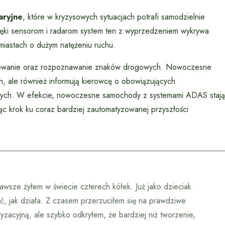
aryjne
, które w kryzysowych sytuacjach potrafi samodzielnie
zięki sensorom i radarom system ten z wyprzedzeniem wykrywa
miastach o dużym natężeniu ruchu.
kowanie oraz rozpoznawanie znaków drogowych. Nowoczesne
ch, ale również informują kierowcę o obowiązujących
owych. W efekcie, nowoczesne samochody z systemami ADAS stają
ąc krok ku coraz bardziej zautomatyzowanej przyszłości
awsze żyłem w świecie czterech kółek. Już jako dzieciak
, jak działa. Z czasem przerzuciłem się na prawdziwe
zacyjną, ale szybko odkryłem, że bardziej niż tworzenie,